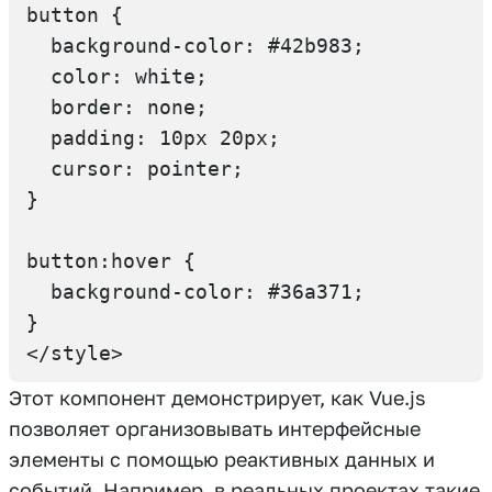
button {

  background-color: #42b983;

  color: white;

  border: none;

  padding: 10px 20px;

  cursor: pointer;

}

button:hover {

  background-color: #36a371;

}

</style>
Этот компонент демонстрирует, как Vue.js
позволяет организовывать интерфейсные
элементы с помощью реактивных данных и
событий. Например, в реальных проектах такие