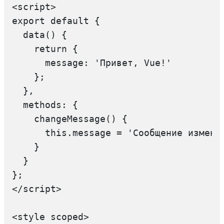
<script>

export default {

  data() {

    return {

      message: 'Привет, Vue!'

    };

  },

  methods: {

    changeMessage() {

      this.message = 'Сообщение изменен
    }

  }

};

</script>

<style scoped>
