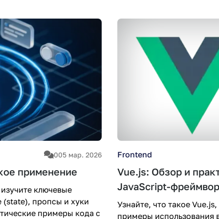
Frontend
0
05 мар. 2026
ское применение
Vue.js: Обзор и пра
JavaScript-фреймво
 изучите ключевые
(state), пропсы и хуки
Узнайте, что такое Vue.j
актические примеры кода с
примеры использования в