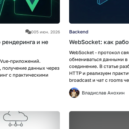
Backend
0
05 июн. 2026
 рендеринга и не
WebSocket: как рабо
WebSocket - протокол свя
обмениваться данными в 
а Vue-приложений.
соединение. В статье ра
 получение данных через
HTTP и реализуем практич
инг с практическими
broadcast и чат с rooms че
Владислав Анохин