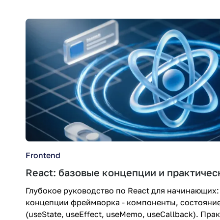
Frontend
React: базовые концепции и практиче
Глубокое руководство по React для начинающих:
концепции фреймворка - компоненты, состояние 
(useState, useEffect, useMemo, useCallback). Пр