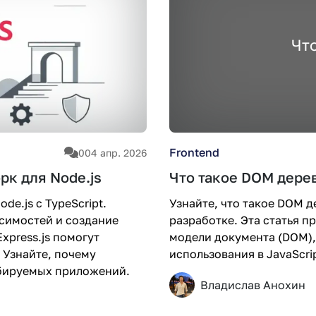
Чт
Frontend
0
04 апр. 2026
рк для Node.js
Что такое DOM дере
e.js с TypeScript.
Узнайте, что такое DOM д
исимостей и создание
разработке. Эта статья 
xpress.js помогут
модели документа (DOM),
 Узнайте, почему
использования в JavaScri
абируемых приложений.
Владислав Анохин