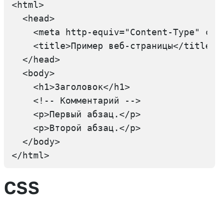
<html>

  <head>

    <meta http-equiv="Content-Type" con
    <title>Пример веб-страницы</title>

  </head>

  <body>

    <h1>Заголовок</h1>

    <!-- Комментарий -->

    <p>Первый абзац.</p>

    <p>Второй абзац.</p>

  </body>

</html>
CSS